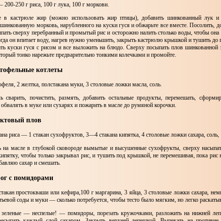
 – 200-250 г риса, 100 г лука, 100 г моркови.
е в кастрюле жир (можно использовать жир птицы), добавить шинкованный лук и 
 шинкованную морковь, нарубленного на куски гуся и обжарьте все вместе. Посолить, 
сыпать сверху перебранный и промытый рис и осторожно налить столько воды, чтобы она
когда он впитает воду, нагрев нужно уменьшить, закрыть кастрюлю крышкой и тушить до 
ть куски гуся с рисом и все выложить на блюдо. Сверху посыпать плов шинкованной
оторый тонко нарежьте предварительно тонкими колечками и промойте.
ртофельные котлеты
офеля, 2 желтка, полстакана муки, 3 столовые ложки масла, соль.
ь сварить, почистить, размять, добавить остальные продукты, перемешать, сформи
 обвалять в муке или сухарях и пожарить в масле до румяной корочки.
уктовый плов
ана риса — 1 стакан сухофруктов, 3—4 стакана кипятка, 4 столовые ложки сахара, соль, 
 на масле в глубокой сковороде вымытые и высушенные сухофрукты, сверху насыпа
кипятку, чтобы только закрывал рис, и тушить под крышкой, не перемешивая, пока рис 
бавляю сахар и смешать.
рог с помидорами
 стакан простокваши или кефира,100 г маргарина, 3 яйца, 3 столовые ложки сахара, нем
тьевой соды и муки — сколько потребуется, чтобы тесто было мягким, но легко раскаты
 зеленые — неспелые! — помидоры, порезать кружочками, разложить на нижней леп
ресыпать каждый слой сахаром. Закрыть верхней лепешкой. Выпекать на противне