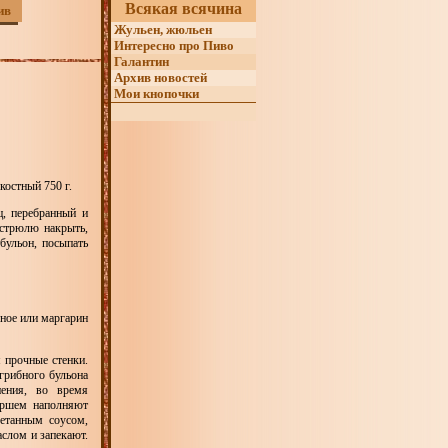
Всякая всячина
ив
Жульен, жюльен
Интересно про Пиво
Галантин
Архив новостей
Мои кнопочки
 костный 750 г.
ц, перебранный и
астрюлю накрыть,
бульон, посыпать
чное или маргарин
 прочные стенки.
грибного бульона
пения, во время
фаршем наполняют
етанным соусом,
слом и запекают.