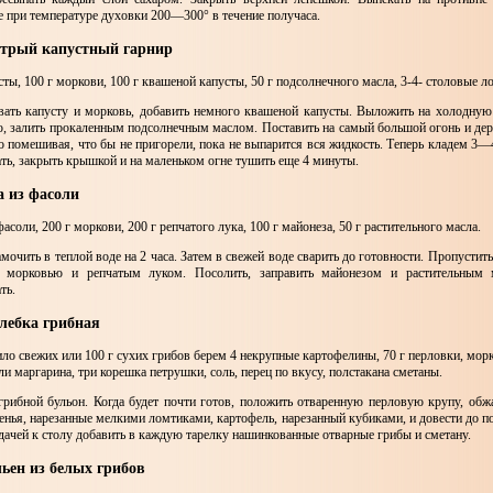
е при температуре духовки 200—300° в течение получаса.
стрый капустный гарнир
сты, 100 г моркови, 100 г квашеной капусты, 50 г подсолнечного масла, 3-4- столовые 
ать капусту и морковь, добавить немного квашеной капусты. Выложить на холодную
, залить прокаленным подсолнечным маслом. Поставить на самый большой огонь и держ
о помешивая, что бы не пригорели, пока не выпарится вся жидкость. Теперь кладем 3—
ть, закрыть крышкой и на маленьком огне тушить еще 4 минуты.
а из фасоли
фасоли, 200 г моркови, 200 г репчатого лука, 100 г майонеза, 50 г растительного масла.
мочить в теплой воде на 2 часа. Затем в свежей воде сварить до готовности. Пропустит
с морковью и репчатым луком. Посолить, заправить майонезом и растительным
ть.
хлебка грибная
ило свежих или 100 г сухих грибов берем 4 некрупные картофелины, 70 г перловки, морк
ли маргарина, три корешка петрушки, соль, перец по вкусу, полстакана сметаны.
грибной бульон. Когда будет почти готов, положить отваренную перловую крупу, обж
ренья, нарезанные мелкими ломтиками, картофель, нарезанный кубиками, и довести до п
дачей к столу добавить в каждую тарелку нашинкованные отварные грибы и сметану.
льен из белых грибов