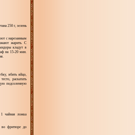
тана 250 г, зелень
яют с нарезанным
лжают жарить. С
мидоры кладут в
аф на 15-20 мин.
ия.
бку, вбить яйцо,
тесто, раскатать
ящую подсоленную
 1 чайная ложка
ь во фритюре до