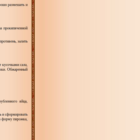
рошо размешать и
на прокипяченной
противень, залить
 кусочками сала,
очки. Обжаренный
рубленного яйца,
ь и сформировать
в форму пирожка,