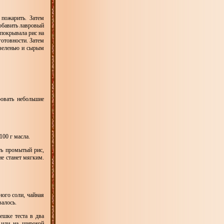
пожарить. Затем
добавить лавровый
 покрывала рис на
готовности. Затем
 зеленью и сырым
ровать небольшие
100 г масла.
ть промытый рис,
не станет мягким.
ного соли, чайная
валось.
ешке теста в два
 или на широкой