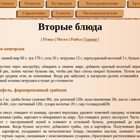
Главная
Напитки
Кулинария
Консервирование
Арх
Справочник
Советы
Полтавская кухня
Вторые блюда
|
Птица
|
Мяско
|
Рыбка
|
Гарнир
|
по-венгерски
, свиной жир 60 г, лук 170 г, соль 10 г, петрушка 15 г, перец красный молотый 5 г, бульон
устить через мясорубку, обжарить в свином жире, добавить красный молотый пере
 рис, залить частью бульона так, чтобы рис был слегка покрыт бульоном. Потом к
ри среднем огне, не помешивая. Когда рис набухнет, в кастрюлю долить оставшийся 
нной зеленью петрушки и тушат до готовности.
тофель, фаршированный грибами
ь 1 кг, грибы белые сушеные 80г, лук репчатый 120г, мука пшеничная 20г, масло сливо
 40г, соус сметанный 120г, сухари молотые 20 г, сыр голландский20г.
ь пекут, очищают от кожицы, срезают верхушки, удаляют ложечкой середину, оставляя
шенные грибы, нарезают и обжаривают на жиру. Лук очищают, режут, пассеруют. Часть 
ют с пассерованной мукой и вливают в остальной бульон, доведенный до ки
вания. Когда бульон загустеет, добавляют грибы, лук и картофель. Полученным 
 картофеля, укладывают на металлическое блюдо, смазанное маслом, заливают см
 тертым сыром, смешанным с измельченными сухарями, сбрызгивают растопленным ма