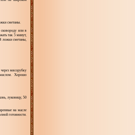
ложки сметаны.
 сковороду или в
ать так 5 минут,
4 ложки сметаны,
ь через мясорубку
 маслом. Хорошо
овь, луковицу, 50
аренные на масле
олной готовности.