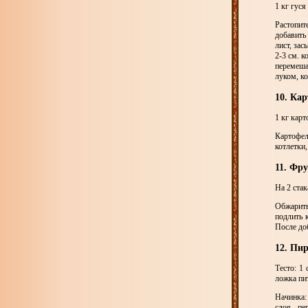
1 кг гуся
Растопит
добавить
лист, за
2-3 см. 
перемеша
луком, к
10. Ка
1 кг карт
Картофел
котлетки,
11. Фр
На 2 стак
Обжарить
подлить 
После до
12. Пи
Тесто: 1
ложка пи
Начинка:
слоя, пе