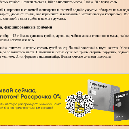
белых грибов: 1 стакан сметаны, 100 г сливочного масла, 2 яйца, 20 г муки, соль.
ибы, нарезанные соломкой и ошпаренные горячей водой с уксусом, обжарить на масле д
жарить, добавить грибы, все перемешать и выложить в металлическую кастрюльку. Взб
о сметаной, залить грибы и запечь в духовке.
ца, фаршированные грибами
е яйца—12 г белых сушеных грибов, луковица, чайная ложка сливочного масла, чайна
ложка кетчупа и зелень
яйца, очистить и ножом срезать тупой конец. Чайной ложечкой вынуть желток. Мелк
ь до золотистого цвета. Отмоченные белые сушеные грибы сварить, порубить, поджари
 желтком. Этим фаршем заполнить яйца. Полить смесью сметаны и кетчупа.