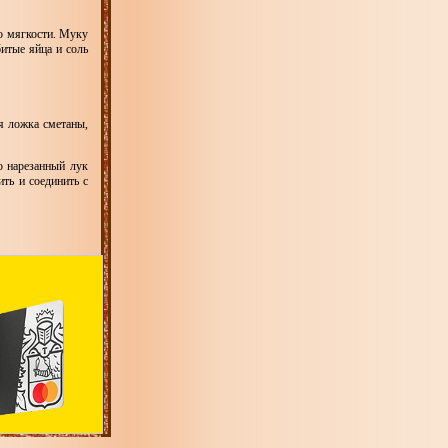
о мягкости. Муку
итые яйца и соль
я ложка сметаны,
о нарезанный лук
ть и соединить с