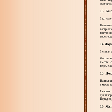
сковород
13. Бы
1 кг капу
Нашинков
кастрюлю
постоянн
перемеша
14.Икр
1 стакан 
Фасоль за
вместе 
перемеша
15. По
На пол к
г масла и
Сварить 
лук и ко
Перед по
16. Жу