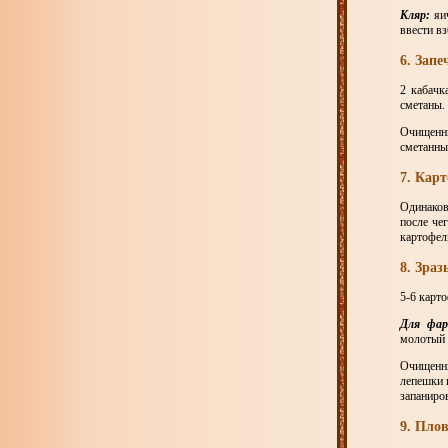
Кляр:
яи
ввести вз
6. Зап
2 кабачк
сметаны.
Очищенны
сметанны
7. Кар
Одинаков
после че
картофель
8. Зра
5-6 карто
Для фар
молотый 
Очищенны
лепешки 
запаниров
9. Плов