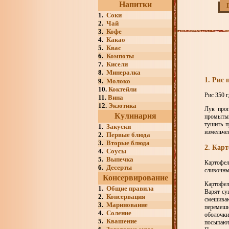
Напитки
1.
Соки
2.
Чай
3.
Кофе
4.
Какао
5.
Квас
6.
Компоты
7.
Кисели
8.
Минералка
1. Рис 
9.
Молоко
10.
Коктейли
Рис 350 г
11.
Вина
12.
Экзотика
Лук проп
Кулинария
промытый
тушить п
1.
Закуски
измельче
2.
Первые блюда
3.
Вторые блюда
2. Кар
4.
Соусы
5.
Выпечка
Картофел
6.
Десерты
сливочный
Консервирование
Картофел
1.
Общие правила
Варят су
2.
Консервация
смешива
3.
Маринование
перемеши
4.
Соление
оболочки
5.
Квашение
посыпают