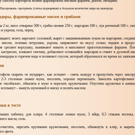
у способу картофель можно фаршировать мясным фаршем, рыбой, овощами.
 Пассероавать- прогревать (слегка поджаривая) в большом количестве жира на сковороде.
идоры, фаршированные мясом и грибами
2 кг, мясо отварное 500 г, грибы свежие 250 г, маргарин 100 г, лук репчатый 100 г, сме
и укропа, соль, перец.
ищают, моют, нарезают соломкой, жарят с нашинкованным луком на маргарине, соедин
 мясом, зеленью петрушки, укропа, заправляют по вкусу солью, перцем и продо
ов срезают верхушку, вынимают мякоть и наполняют приготовленным фаршем. По
кастрюлю, вливают сметану, добавляют оставшийся маргарин и ставят в духовой шк
омидоры в горячем виде и поливают соусом, который образовался во время их запекан
ли
тофеля сварить «в мундире», как остынет – снять кожуру и пропустить через мясору
 2-3 столовые ложки муки, посолить, хорошо перемешать. Замесить картофельное 
е «колбаски», обвалять в муке и порезать кружочками. Опустить кружочки в кип
к всплывут – вынуть шумовкой в миску и полить маслом.
чки в тесте
льших кабачка; для кляра: 4 столовые ложки муки, 3 яйца, 0,5 стакана молока,
ного масла, соль.
очистить, нарезать крупными кружочками, посолить, обмакнуть в кляр, и жарит
го цвета.