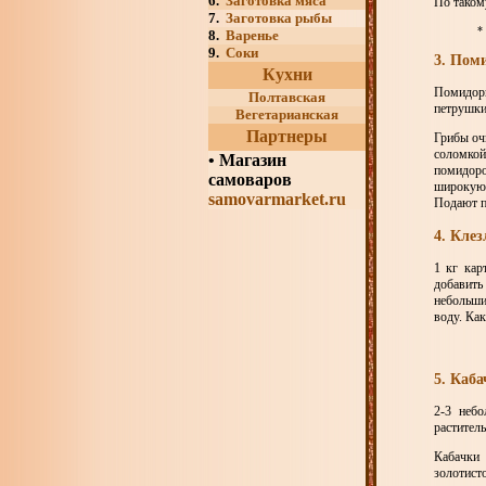
6.
Заготовка мяса
По таком
7.
Заготовка рыбы
*
8.
Варенье
9.
Соки
3. Пом
Кухни
Помидоры 
Полтавская
петрушки 
Вегетарианская
Партнеры
Грибы оч
соломкой
•
Магазин
помидор
самоваров
широкую 
samovarmarket.ru
Подают п
4. Клез
1 кг кар
добавить
небольши
воду. Ка
5. Каба
2-3 небо
раститель
Кабачки 
золотисто