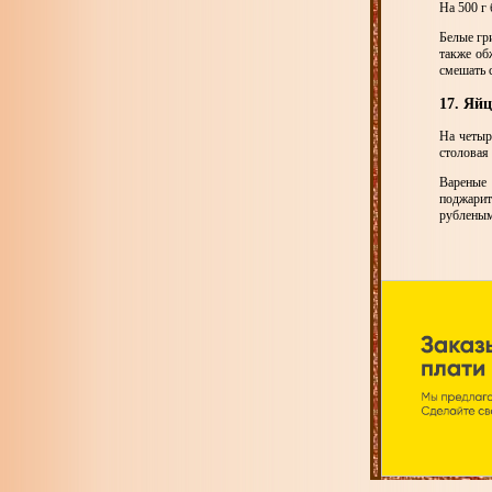
На 500 г 
Белые гр
также об
смешать с
17. Яй
На четыр
столовая 
Вареные 
поджарит
рубленым