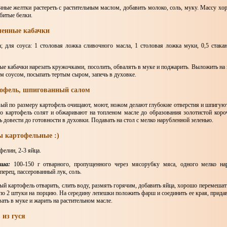
чные желтки растереть с растительным маслом, добавить молоко, соль, муку. Массу хо
битые белки.
еченные кабачки
а; для соуса: 1 столовая ложка сливочного масла, 1 столовая ложка муки, 0,5 стака
е кабачки нарезать кружочками, посолить, обвалять в муке и поджарить. Выложить на 
м соусом, посыпать тертым сыром, запечь в духовке.
тофель, шпигованный салом
ый по размеру картофель очищают, моют, ножом делают глубокие отверстия и шпигуют
го картофель солят и обжаривают на топленом масле до образования золотистой кор
 довести до готовности в духовки. Подавать на стол с мелко нарубленной зеленью.
зы картофельные :)
фелин, 2-3 яйца.
ша:
100-150 г отварного, пропущенного через мясорубку мяса, одного мелко на
перец, пассерованный лук, соль.
й картофель отварить, слить воду, размять горячим, добавить яйца, хорошо перемешат
по 2 штуки на порцию. На середину лепешки положить фарш и соединить ее края, прида
ать в муке и жарить на растительном масле.
 из гуся