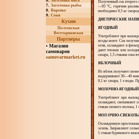
6.
Заготовка мяса
Полученный сок второго 
7.
Заготовка рыбы
—95 °С, горячим разлива
8.
Варенье
необходимо 0,5 кг смороди
9.
Соки
ДИЕТИЧЕСКИЕ НАП
Кухни
Полтавская
ЯГОДНЫЙ
Вегетарианская
Употребляют при малокро
Партнеры
ягоды моют. Сок получаю
•
Магазин
огня, охлаждают и фильт
дают теплым или холодны
самоваров
сахара, 1,5 стакана сока 
samovarmarket.ru
ЯБЛОЧНЫЙ
Из яблок получают свежео
выдерживают 30—40 мин, 
0,1 кг сахара, 1 л воды. 
МОЛОЧНО-ЯГОДНЫЙ
Употребляют при малокр
охлаждают, смешивают со
стакан свежего молока, 1 
МОЛ ОЧНО-СВЕКОЛ
Охлажденную простоквашу
зелень. Заправляют солью
1 стакан бурякового кваса