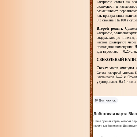
кастрюлю ставят на ог
охлаждают и настаивают
размешивают, переливают
как при хранении количе
0,5 стакана. На 100 г суш
Второй рецепт.
Сушеные
кастрюлю, заливают круты
содержимое до кипения,
настой фильтруют через
прохладное помещение. На
для взрослых — 0,25 стак
СВЕКОЛЬНЫЙ НАПИТ
Свеклу моют, очищают и
Смесь натертой свеклы (
настаивают 1—2 ч. Отжим
укупоривают. На 1 л сока 