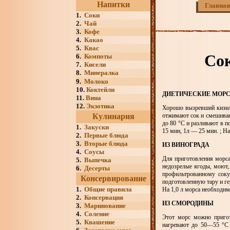
Напитки
Главная
1.
Соки
2.
Чай
3.
Кофе
4.
Какао
5.
Квас
Сок
6.
Компоты
7.
Кисели
8.
Минералка
9.
Молоко
10.
Коктейли
ДИЕТИЧЕСКИЕ МОРС
11.
Вина
12.
Экзотика
Хорошо вызревший кизил 
Кулинария
отжимают сок и смешивают
до 80 °С и разливают в п
1.
Закуски
15 мин, 1л — 25 мин. ; На
2.
Первые блюда
3.
Вторые блюда
ИЗ ВИНОГРАДА
4.
Соусы
Для приготовления морса
5.
Выпечка
недозрелые ягоды, моют,
6.
Десерты
профильтрованному соку
Консервирование
подготовленную тару и г
1.
Общие правила
На 1,0 л морса необходимо
2.
Консервация
ИЗ СМОРОДИНЫ
3.
Маринование
4.
Соление
Этот морс можно пригот
5.
Квашение
нагревают до 50—55 °С 