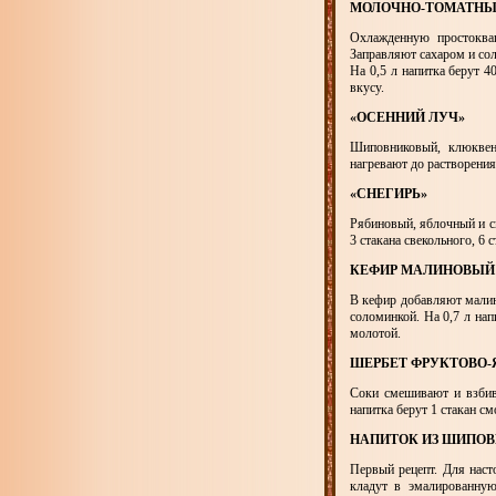
МОЛОЧНО-ТОМАТН
Охлажденную простоква
Заправляют сахаром и сол
На 0,5 л напитка берут 40
вкусу.
«ОСЕННИЙ ЛУЧ»
Шиповниковый, клюквен
нагревают до растворения
«СНЕГИРЬ»
Рябиновый, яблочный и св
3 стакана свекольного, 6 с
КЕФИР МАЛИНОВЫЙ
В кефир добавляют малин
соломинкой. На 0,7 л нап
молотой.
ШЕРБЕТ ФРУКТОВО
Соки смешивают и взбив
напитка берут 1 стакан с
НАПИТОК ИЗ ШИПО
Первый рецепт. Для наст
кладут в эмалированную