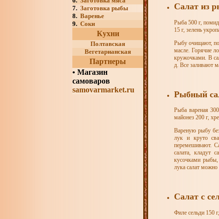
6.
Заготовка мяса
Салат из 
7.
Заготовка рыбы
8.
Варенье
Рыба 500 г, помид
9.
Соки
15 г, зелень укроп
Кухни
Рыбу очищают, по
Полтавская
масле. Горячие л
Вегетарианская
кружочками. В са
Партнеры
д. Все заливают 
•
Магазин
самоваров
samovarmarket.ru
Рыбный са
Рыба вареная 300 
майонез 200 г, хре
Вареную рыбу без
лук и круто сва
перемешивают. С
салата, кладут 
кусочками рыбы, 
лука салат можно
Салат с се
Филе сельди 150 г,