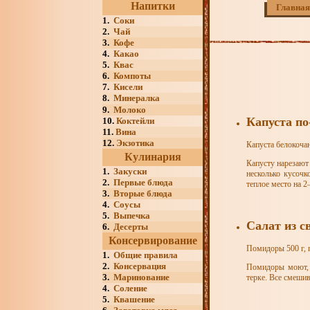
Напитки
Главная
1.
Соки
2.
Чай
3.
Кофе
4.
Какао
5.
Квас
6.
Компоты
7.
Кисели
8.
Минералка
9.
Молоко
Капуста по
10.
Коктейли
11.
Вина
12.
Экзотика
Капуста белокочанн
Кулинария
Капусту нарезают 
1.
Закуски
несколько кусочк
2.
Первые блюда
теплое место на 
3.
Вторые блюда
4.
Соусы
5.
Выпечка
Салат из с
6.
Десерты
Консервирование
Помидоры 500 г, п
1.
Общие правила
2.
Консервация
Помидоры моют, 
3.
Маринование
терке. Все смеши
4.
Соление
5.
Квашение