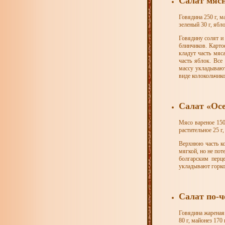
Салат мяс
Говядина 250 г, м
зеленый 30 г, ябло
Говядину солят и 
блинчиков. Карто
кладут часть мяс
часть яблок. Вс
массу укладывают
виде колокольчик
Салат «Ос
Мясо вареное 150 
растительное 25 г
Верхнюю часть коч
мягкой, но не по
болгарским перц
укладывают горко
Салат по-
Говядина жареная 
80 г, майонез 170 