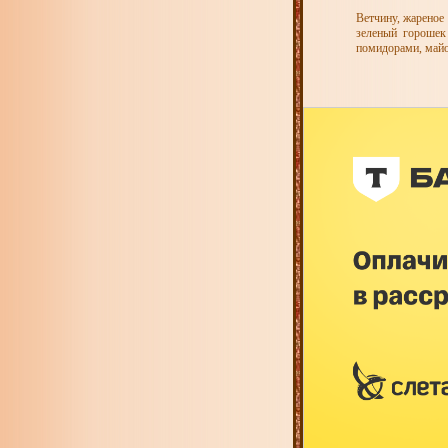
Ветчину, жареное
зеленый горошек
помидорами, майо