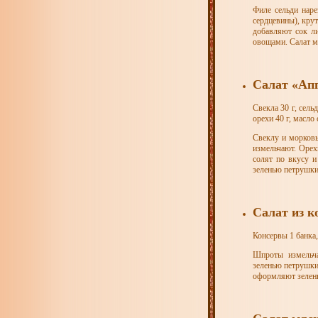
Филе сельди нар
сердцевины), кру
добавляют сок ли
овощами. Салат м
Салат «Ап
Свекла 30 г, сельд
орехи 40 г, масло
Свеклу и морковь
измельчают. Орех
солят по вкусу и
зеленью петрушки
Салат из 
Консервы 1 банка,
Шпроты измельча
зеленью петрушки
оформляют зелень