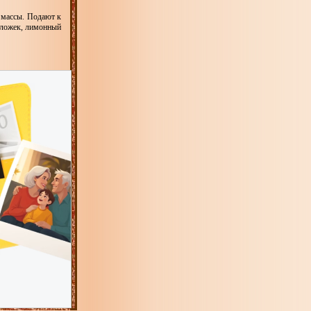
 массы. Подают к
 ложек, лимонный