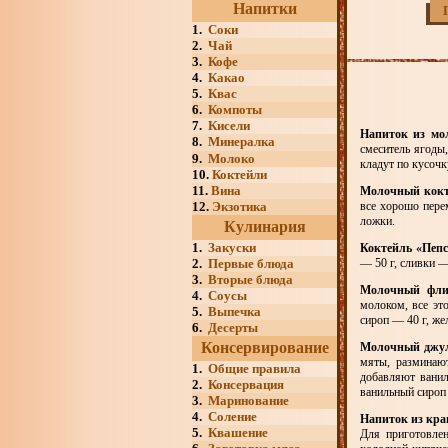
Напитки
1.
Соки
2.
Чай
3.
Кофе
4.
Какао
5.
Квас
6.
Компоты
7.
Кисели
Напиток из мо
8.
Минералка
смеситель ягоды
9.
Молоко
кладут по кусочк
10.
Коктейли
11.
Вина
Молочный кокт
12.
Экзотика
все хорошо пере
ложки.
Кулинария
1.
Закуски
Коктейль «Пеп
2.
Первые блюда
— 50 г, сливки —
3.
Вторые блюда
Молочный фли
4.
Соусы
молоком, все эт
5.
Выпечка
сироп — 40 г, же
6.
Десерты
Консервирование
Молочный джу
мяты, разминают
1.
Общие правила
добавляют вани
2.
Консервация
ванильный сироп 
3.
Маринование
4.
Соление
Напиток из кра
5.
Квашение
Для приготовле