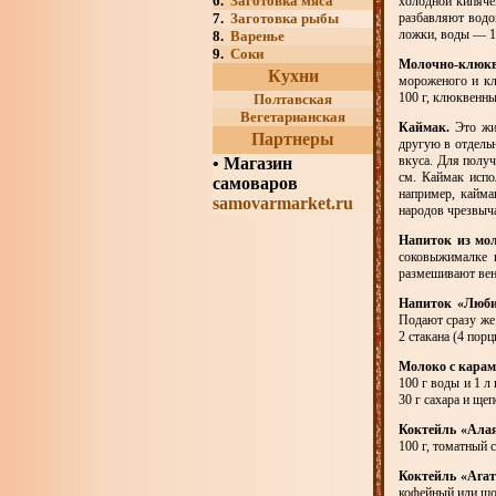
6.
Заготовка мяса
холодной кипяче
7.
Заготовка рыбы
разбавляют водо
ложки, воды — 1 
8.
Варенье
9.
Соки
Молочно-клюкв
Кухни
мороженого и кл
100 г, клюквенны
Полтавская
Вегетарианская
Каймак.
Это жи
Партнеры
другую в отдельн
вкуса. Для полу
•
Магазин
см. Каймак испо
самоваров
например, кайма
samovarmarket.ru
народов чрезвыча
Напиток из мол
соковыжималке 
размешивают вен
Напиток «Люб
Подают сразу же
2 стакана (4 порц
Молоко с карам
100 г воды и 1 
30 г сахара и ще
Коктейль «Алая
100 г, томатный 
Коктейль «Агат
кофейный или шо