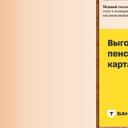
Медовый гоголь
столу в охлажде
или апельсиновы