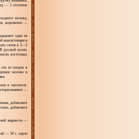
сорубку выжимки,
мед — 2 столовые
лодного молока,
ана, мороженое —
ладывают одна на
ой консистенции и
вать слоем в 3—5
В русской кухне,
многих восточных
 сок из плодов в
денное молоко и
ики.
или в смесителе.
астеризованное —
невым, добавляют
олоке, добавляют
%-ной жирности —
ый — 50 г, сироп