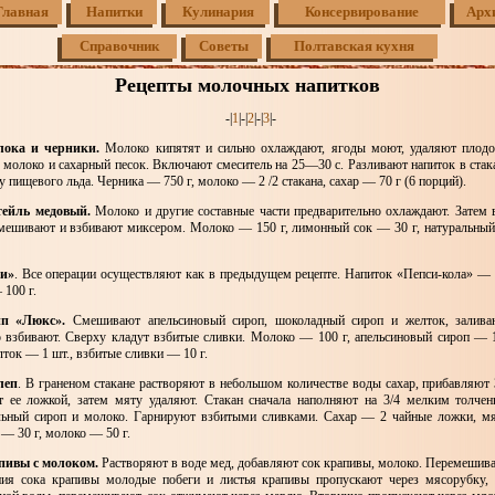
Главная
Напитки
Кулинария
Консервирование
Арх
Справочник
Советы
Полтавская кухня
Рецепты молочных напитков
-|
1
|-|
2
|-|
3
|-
лока и черники.
Молоко кипятят и сильно охлаждают, ягоды моют, удаляют плодо
, молоко и сахарный песок. Включают смеситель на 25—30 с. Разливают напиток в стак
у пищевого льда. Черника — 750 г, молоко — 2 /2 стакана, сахар — 70 г (6 порций).
ейль медовый.
Молоко и другие составные части предварительно охлаждают. Затем 
мешивают и взбивают миксером. Молоко — 150 г, лимонный сок — 30 г, натуральны
си»
. Все операции осуществляют как в предыдущем рецепте. Напиток «Пепси-кола» — 
 100 г.
п «Люкс».
Смешивают апельсиновый сироп, шоколадный сироп и желток, залив
о взбивают. Сверху кладут взбитые сливки. Молоко — 100 г, апельсиновый сироп — 
лток — 1 шт., взбитые сливки — 10 г.
леп
. В граненом стакане растворяют в небольшом количестве воды сахар, прибавляют 
 ее ложкой, затем мяту удаляют. Стакан сначала наполняют на 3/4 мелким толче
льный сироп и молоко. Гарнируют взбитыми сливками. Сахар — 2 чайные ложки, мя
— 30 г, молоко — 50 г.
пивы с молоком.
Растворяют в воде мед, добавляют сок крапивы, молоко. Перемешив
ния сока крапивы молодые побеги и листья крапивы пропускают через мясорубку, 