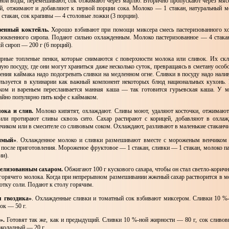
ной воды, перемешивают, сок отжимают через марлю. Вторично пропускают через мя
й, отжимают и добавляют к первой порции сока. Молоко — 1 стакан, натуральный 
стакан, сок крапивы — 4 столовые ложки (3 порции).
енный коктейль.
Хорошо взбивают при помощи миксера смесь пастеризованного хо
юквенного сиропа. Подают сильно охлажденным. Молоко пастеризованное — 4 стак
й сироп — 200 г (6 порций).
рные топленые пенки, которые снимаются с поверхности молока или сливок. Их ск
ую посуду, где они могут храниться даже несколько суток, превращаясь в сметану особ
чения каймака надо подогревать сливки на медленном огне. Сливки в посуду надо нали
льзуется в кулинарии как важный компонент некоторых блюд национальных кухонь. 
ком и вареньем переслаивается манная каша — так готовится гурьевская каша. У 
йно популярно пить кофе с каймаком.
ока и слив.
Молоко кипятят, охлаждают. Сливы моют, удаляют косточки, отжимают
или протирают сливы сквозь сито. Сахар растирают с корицей, добавляют в охлаж
чиком или в смесителе со сливовым соком. Охлаждают, разливают в маленькие стаканч
имый»
. Охлажденное молоко и сливки размешивают вместе с мороженым венчиком 
 после приготовления. Мороженое фруктовое — 1 стакан, сливки — 1 стакан, молоко п
ии).
елизованным сахаром.
Обжигают 100 г кускового сахара, чтобы он стал светло-корич
л горячего молока. Когда при непрерывном размешивании жженый сахар растворится в м
потку соли. Подают к столу горячим.
 гвоздика»
. Охлажденные сливки и томатный сок взбивают миксером. Сливки 10 
сок — 50 г.
».
Готовят так же, как и предыдущий. Сливки 10 %-ной жирности — 80 г, сок сливов
коладный — 20 г.