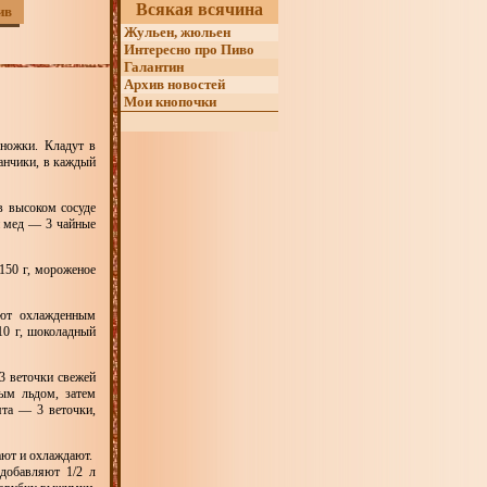
Всякая всячина
ив
Жульен, жюльен
Интересно про Пиво
Галантин
Архив новостей
Мои кнопочки
ножки. Кладут в
анчики, в каждый
в высоком сосуде
й мед — 3 чайные
150 г, мороженое
ают охлажденным
10 г, шоколадный
3 веточки свежей
ным льдом, затем
та — 3 веточки,
ают и охлаждают.
добавляют 1/2 л