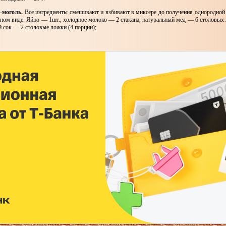
-моголь.
Все ингредиенты смешивают и взбивают в миксере до получения однородной
нном виде. Яйцо — 1шт., холодное молоко — 2 стакана, натуральный мед — 6 столовых
й сок — 2 столовые ложки (4 порции);